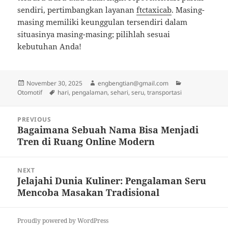
sendiri, pertimbangkan layanan
ftctaxicab
. Masing-
masing memiliki keunggulan tersendiri dalam
situasinya masing-masing; pilihlah sesuai
kebutuhan Anda!
Posted
Author
Categories
November 30, 2025
engbengtian@gmail.com
on
Tags
Otomotif
hari
,
pengalaman
,
sehari
,
seru
,
transportasi
Post
PREVIOUS
navigation
Bagaimana Sebuah Nama Bisa Menjadi
Previous
Tren di Ruang Online Modern
post:
NEXT
Jelajahi Dunia Kuliner: Pengalaman Seru
Next
Mencoba Masakan Tradisional
post:
Proudly powered by WordPress