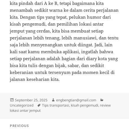
kita pindah dari A ke B, tetapi bagaimana kita
menambah sedikit warna ke dalam cerita perjalanan
kita. Dengan tips yang tepat, pelukan humor dari
kisah pengemudi, dan pemilihan lokasi antar
jemput yang cerdas, kita bisa membuat setiap
perjalanan lebih tenang, lebih manusiawi, dan tentu
saja lebih menyenangkan untuk diingat. Jadi, lain
kali saat kamu membuka aplikasi, ingatlah bahwa
setiap perjalanan adalah bagian dari diary kota yang
bisa kita tulis dengan bijak, sabar, dan sedikit
keberanian untuk tersenyum pada momen kecil di
jalanan keseharian kita.
Posted
Author
Categories
September 25, 2025
engbengtian@gmail.com
on
Tags
Uncategorized
Tips transportasi, kisah pengemudi, review
lokasi antar jemput
Post
PREVIOUS
navigation