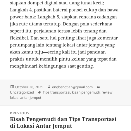
siapkan dompet digital atau uang tunai kecil;
Langkah 4, pastikan baterai ponsel cukup dan bawa
power bank; Langkah 5, siapkan rencana cadangan
jika rute utama tertutup. Dengan pola sederhana
seperti itu, perjalanan terasa lebih tenang dan
fleksibel. Dan satu hal penting: lihat juga komentar
penumpang lain tentang lokasi antar jemput yang
akan kamu tuju—sering kali itu jadi panduan
praktis untuk memilih pintu keluar yang tepat dan
menghindari kebingungan saat genting.
Posted
Author
Categories
October 28, 2025
engbengtian@gmail.com
on
Tags
Uncategorized
Tips transportasi, kisah pengemudi, review
lokasi antar jemput
Post
PREVIOUS
navigation
Kisah Pengemudi dan Tips Transportasi
Previous
di Lokasi Antar Jemput
post: