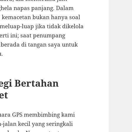
ghela napas panjang. Dalam
a kemacetan bukan hanya soal
meluap-luap jika tidak dikelola
rti ini; saat penumpang
 berada di tangan saya untuk
.
tegi Bertahan
et
 suara GPS membimbing kami
-jalan kecil yang seringkali