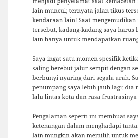
menjadi penyelamat saat kemacetan
lain muncul; ternyata jalan tikus ters
kendaraan lain! Saat mengemudikan 
tersebut, kadang-kadang saya harus
lain hanya untuk mendapatkan ruang 
Saya ingat satu momen spesifik keti
saling berebut jalur sempit dengan s
berbunyi nyaring dari segala arah. 
penumpang saya lebih jauh lagi; dia 
lalu lintas kota dan rasa frustrasin
Pengalaman seperti ini membuat say
ketenangan dalam menghadapi tantan
lain mungkin akan memilih untuk m