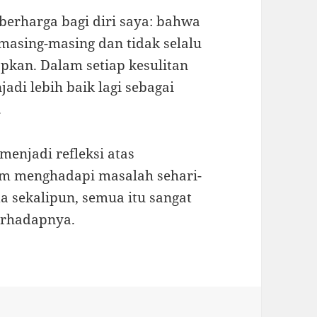
erharga bagi diri saya: bahwa
masing-masing dan tidak selalu
apkan. Dalam setiap kesulitan
adi lebih baik lagi sebagai
.
menjadi refleksi atas
lam menghadapi masalah sehari-
da sekalipun, semua itu sangat
erhadapnya.