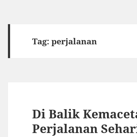
Tag:
perjalanan
Di Balik Kemacet
Perjalanan Sehar