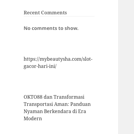
Recent Comments
No comments to show.
https://mybeautysha.com/slot-
gacor-hari-ini/
OKTO88 dan Transformasi
Transportasi Aman: Panduan
Nyaman Berkendara di Era
Modern