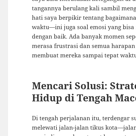
tangannya berulang kali sambil men
hati saya berpikir tentang bagaiman
waktu—ini juga soal emosi yang bisa 
dengan baik. Ada banyak momen sepe
merasa frustrasi dan semua harapan
membuat mereka sampai tepat waktu
Mencari Solusi: Stra
Hidup di Tengah Mac
Di tengah perjalanan itu, terdengar
melewati jalan-jalan tikus kota—jalan