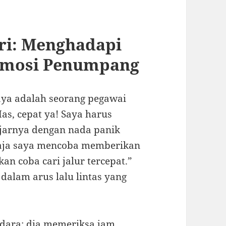
ri: Menghadapi
Emosi Penumpang
aya adalah seorang pegawai
Mas, cepat ya! Saya harus
ujarnya dengan nada panik
 saja saya mencoba memberikan
an coba cari jalur tercepat.”
alam arus lalu lintas yang
udara; dia memeriksa jam