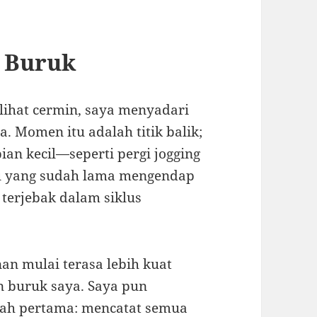
 Buruk
elihat cermin, saya menyadari
. Momen itu adalah titik balik;
an kecil—seperti pergi jogging
ku yang sudah lama mengendap
 terjebak dalam siklus
an mulai terasa lebih kuat
 buruk saya. Saya pun
ah pertama: mencatat semua