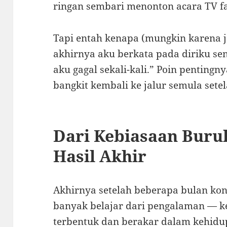
ringan sembari menonton acara TV fa
Tapi entah kenapa (mungkin karena ja
akhirnya aku berkata pada diriku se
aku gagal sekali-kali.” Poin penting
bangkit kembali ke jalur semula setel
Dari Kebiasaan Buruk
Hasil Akhir
Akhirnya setelah beberapa bulan ko
banyak belajar dari pengalaman — ke
terbentuk dan berakar dalam kehidu