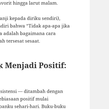
vorit hingga larut malam.
nji kepada diriku sendiri),
ndiri bahwa “Tidak apa-apa jika
nya adalah bagaimana cara
ah tersesat sesaat.
 Menjadi Positif:
nsistensi — ditambah dengan
biasaan positif mulai
panku sehari-hari. Buku-buku