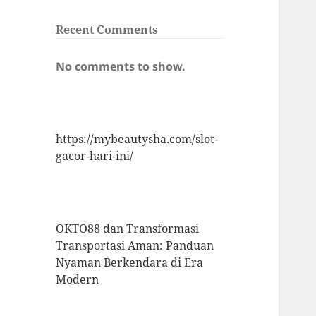
Recent Comments
No comments to show.
https://mybeautysha.com/slot-
gacor-hari-ini/
OKTO88 dan Transformasi
Transportasi Aman: Panduan
Nyaman Berkendara di Era
Modern