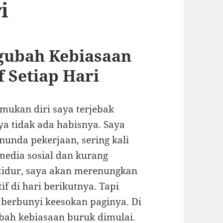
i
gubah Kebiasaan
f Setiap Hari
mukan diri saya terjebak
a tidak ada habisnya. Saya
unda pekerjaan, sering kali
edia sosial dan kurang
 tidur, saya akan merenungkan
f di hari berikutnya. Tapi
m berbunyi keesokan paginya. Di
bah kebiasaan buruk dimulai.