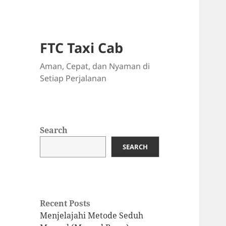
FTC Taxi Cab
Aman, Cepat, dan Nyaman di
Setiap Perjalanan
Search
SEARCH
Recent Posts
Menjelajahi Metode Seduh