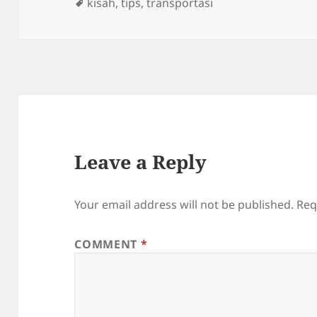
on
Tags
kisah
,
tips
,
transportasi
Leave a Reply
Your email address will not be published.
Req
COMMENT
*