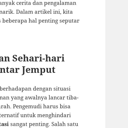
anyak cerita dan pengalaman
rik. Dalam artikel ini, kita
beberapa hal penting seputar
n Sehari-hari
ntar Jemput
 berhadapan dengan situasi
anan yang awalnya lancar tiba-
arah. Pengemudi harus bisa
ternatif untuk menghindari
tasi
sangat penting. Salah satu