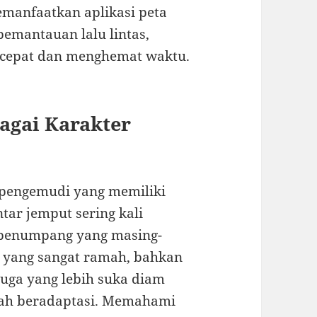
emanfaatkan aplikasi peta
pemantauan lalu lintas,
rcepat dan menghemat waktu.
agai Karakter
pengemudi yang memiliki
ar jemput sering kali
 penumpang yang masing-
a yang sangat ramah, bahkan
juga yang lebih suka diam
lah beradaptasi. Memahami