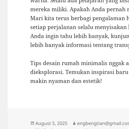
warna. Selalu ada pelajaran yang bis
mereka miliki. Apakah Anda pernah
Mari kita terus berbagi pengalaman 
setiap perjalanan selalu menyisakan
Anda ingin tahu lebih banyak, kunju
lebih banyak informasi tentang trans
Tips desain rumah minimalis nggak 
dieksplorasi. Temukan inspirasi bar
makin nyaman dan estetik!
Posted
Author
August 5, 2025
engbengtian@gmail.c