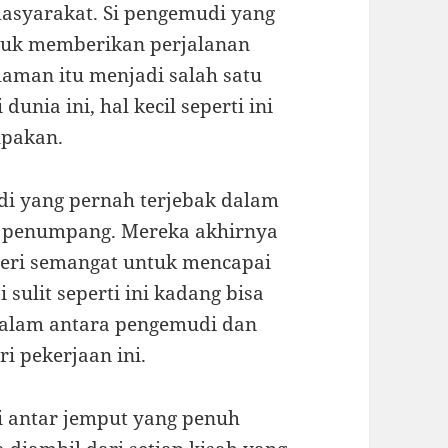
masyarakat. Si pengemudi yang
untuk memberikan perjalanan
laman itu menjadi salah satu
nia ini, hal kecil seperti ini
upakan.
udi yang pernah terjebak dalam
g penumpang. Mereka akhirnya
eri semangat untuk mencapai
 sulit seperti ini kadang bisa
dalam antara pengemudi dan
i pekerjaan ini.
i antar jemput yang penuh