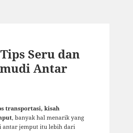
 Tips Seru dan
emudi Antar
ps transportasi, kisah
mput
, banyak hal menarik yang
 antar jemput itu lebih dari