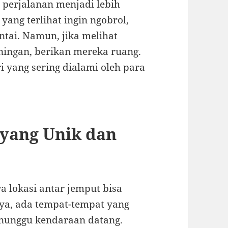
erjalanan menjadi lebih
ng terlihat ingin ngobrol,
ntai. Namun, jika melihat
ingan, berikan mereka ruang.
ri yang sering dialami oleh para
 yang Unik dan
a lokasi antar jemput bisa
nya, ada tempat-tempat yang
nunggu kendaraan datang.