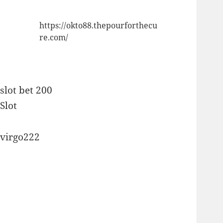
https://okto88.thepourforthecu
re.com/
slot bet 200
Slot
virgo222