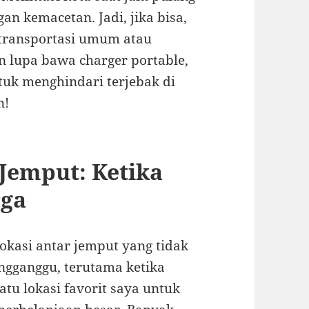
an kemacetan. Jadi, jika bisa,
transportasi umum atau
n lupa bawa charger portable,
tuk menghindari terjebak di
n!
Jemput: Ketika
rga
kasi antar jemput yang tidak
engganggu, terutama ketika
tu lokasi favorit saya untuk