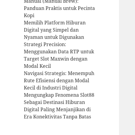
Manual (Manual Brew):
Panduan Praktis untuk Pecinta
Kopi
Memilih Platform Hiburan
Digital yang Simpel dan
Nyaman untuk Digunakan
Strategi Precision:
Menggunakan Data RTP untuk
Target Slot Maxwin dengan
Modal Kecil
Navigasi Strategis: Menempuh
Rute Efisiensi dengan Modal
Kecil di Industri Digital
Mengungkap Fenomena Slot88
Sebagai Destinasi Hiburan
Digital Paling Menjanjikan di
Era Konektivitas Tanpa Batas