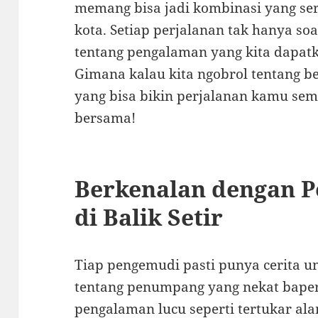
memang bisa jadi kombinasi yang seru
kota. Setiap perjalanan tak hanya soa
tentang pengalaman yang kita dapatk
Gimana kalau kita ngobrol tentang be
yang bisa bikin perjalanan kamu sem
bersama!
Berkenalan dengan P
di Balik Setir
Tiap pengemudi pasti punya cerita un
tentang penumpang yang nekat baper
pengalaman lucu seperti tertukar ala