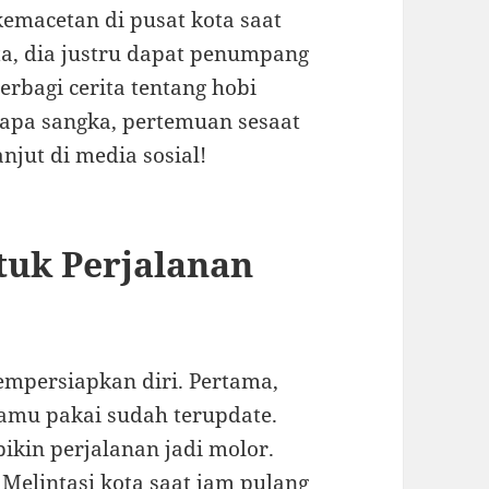
kemacetan di pusat kota saat
ta, dia justru dapat penumpang
rbagi cerita tentang hobi
iapa sangka, pertemuan sesaat
njut di media sosial!
tuk Perjalanan
empersiapkan diri. Pertama,
kamu pakai sudah terupdate.
bikin perjalanan jadi molor.
. Melintasi kota saat jam pulang