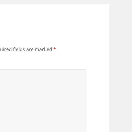
uired fields are marked
*