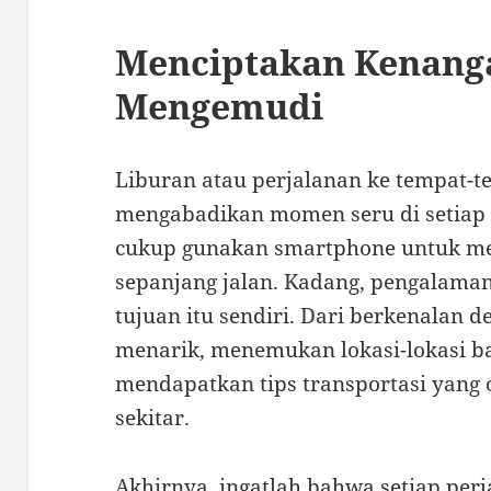
Menciptakan Kenang
Mengemudi
Liburan atau perjalanan ke tempat-t
mengabadikan momen seru di setiap 
cukup gunakan smartphone untuk men
sepanjang jalan. Kadang, pengalaman 
tujuan itu sendiri. Dari berkenalan
menarik, menemukan lokasi-lokasi b
mendapatkan tips transportasi yang 
sekitar.
Akhirnya, ingatlah bahwa setiap per