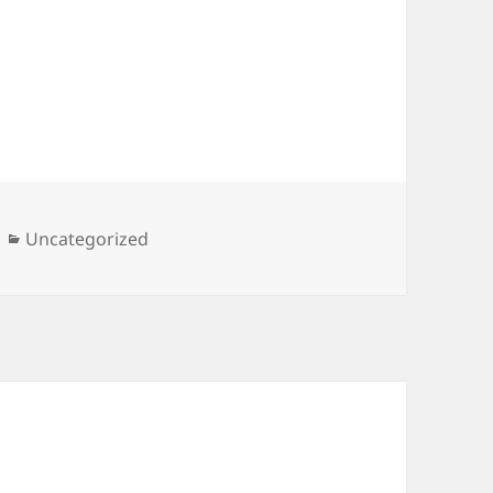
Categories
Uncategorized