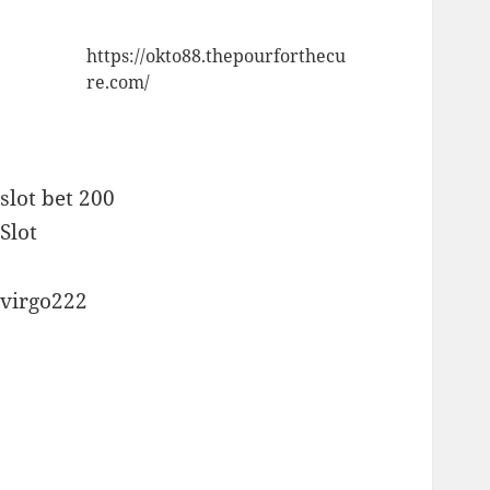
https://okto88.thepourforthecu
re.com/
slot bet 200
Slot
virgo222