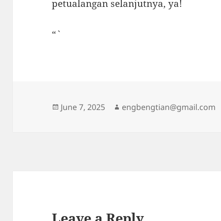
petualangan selanjutnya, ya!
“`
Posted
Author
June 7, 2025
engbengtian@gmail.com
on
Leave a Reply