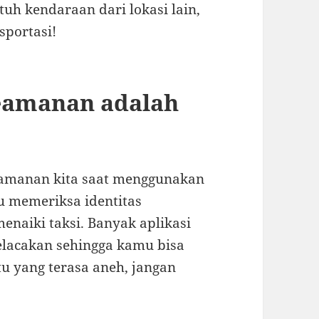
uh kendaraan dari lokasi lain,
portasi!
Keamanan adalah
eamanan kita saat menggunakan
u memeriksa identitas
naiki taksi. Banyak aplikasi
elacakan sehingga kamu bisa
atu yang terasa aneh, jangan
.