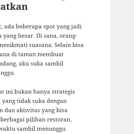
watkan
t, ada beberapa spot yang jadi
 yang besar. Di sana, orang-
menikmati suasana. Selain bisa
ana di taman membuat
adang, aku suka sambil
unggu.
t ini bukan hanya strategis
pa yang tidak suka dengan
 dan aktivitas yang bisa
erbagai pilihan restoran,
 waktu sambil menunggu