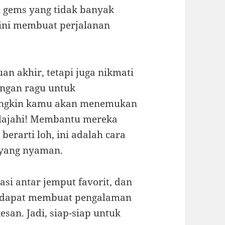
n gems yang tidak banyak
 ini membuat perjalanan
an akhir, tetapi juga nikmati
angan ragu untuk
ungkin kamu akan menemukan
jelajahi! Membantu mereka
berarti loh, ini adalah cara
n yang nyaman.
asi antar jemput favorit, dan
i dapat membuat pengalaman
san. Jadi, siap-siap untuk