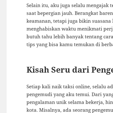
Selain itu, aku juga selalu mengajak
saat bepergian jauh. Berangkat bare
keamanan, tetapi juga bikin suasana 
menghabiskan waktu menikmati perj
butuh tahu lebih banyak tentang car
tips yang bisa kamu temukan di berb
Kisah Seru dari Pen
Setiap kali naik taksi online, selalu a
pengemudi yang aku temui. Dari yang
pengalaman unik selama bekerja, hing
kota. Misalnya, ada seorang pengemud