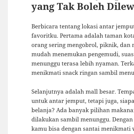
yang Tak Boleh Dile
Berbicara tentang lokasi antar jempu
favoritku. Pertama adalah taman kota
orang sering mengobrol, piknik, dan 
mudah menemukan pengemudi, suas
menunggu terasa lebih nyaman. Terk
menikmati snack ringan sambil men
Selanjutnya adalah mall besar. Tempa
untuk antar jemput, tetapi juga, sia
belanja? Ada banyak pilihan makanan
dilakukan sambil menunggu. Dengan b
kamu bisa dengan santai menikmati