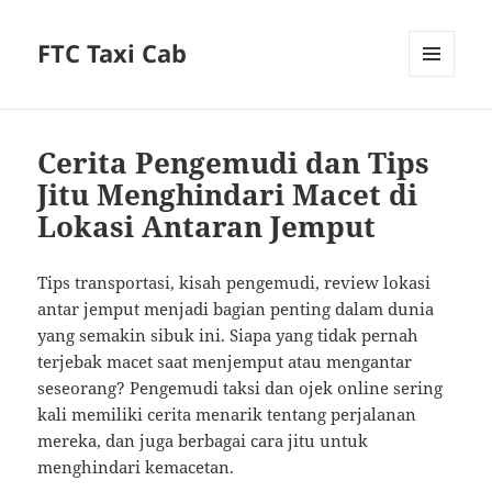
FTC Taxi Cab
MENU
AND
WIDGETS
Cerita Pengemudi dan Tips
Jitu Menghindari Macet di
Lokasi Antaran Jemput
Tips transportasi, kisah pengemudi, review lokasi
antar jemput menjadi bagian penting dalam dunia
yang semakin sibuk ini. Siapa yang tidak pernah
terjebak macet saat menjemput atau mengantar
seseorang? Pengemudi taksi dan ojek online sering
kali memiliki cerita menarik tentang perjalanan
mereka, dan juga berbagai cara jitu untuk
menghindari kemacetan.