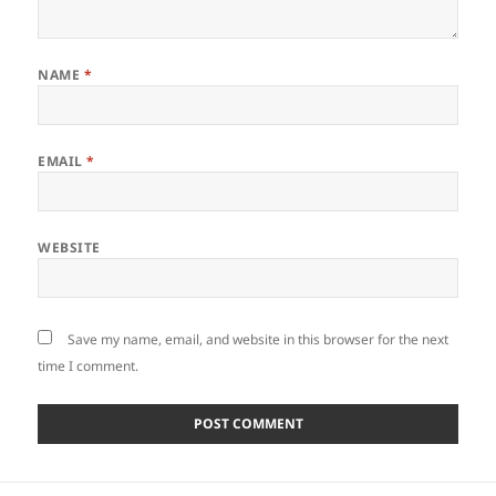
NAME
*
EMAIL
*
WEBSITE
Save my name, email, and website in this browser for the next
time I comment.
Post