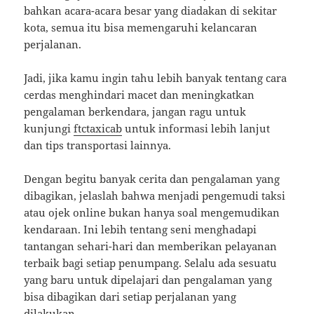
bahkan acara-acara besar yang diadakan di sekitar
kota, semua itu bisa memengaruhi kelancaran
perjalanan.
Jadi, jika kamu ingin tahu lebih banyak tentang cara
cerdas menghindari macet dan meningkatkan
pengalaman berkendara, jangan ragu untuk
kunjungi
ftctaxicab
untuk informasi lebih lanjut
dan tips transportasi lainnya.
Dengan begitu banyak cerita dan pengalaman yang
dibagikan, jelaslah bahwa menjadi pengemudi taksi
atau ojek online bukan hanya soal mengemudikan
kendaraan. Ini lebih tentang seni menghadapi
tantangan sehari-hari dan memberikan pelayanan
terbaik bagi setiap penumpang. Selalu ada sesuatu
yang baru untuk dipelajari dan pengalaman yang
bisa dibagikan dari setiap perjalanan yang
dilakukan.