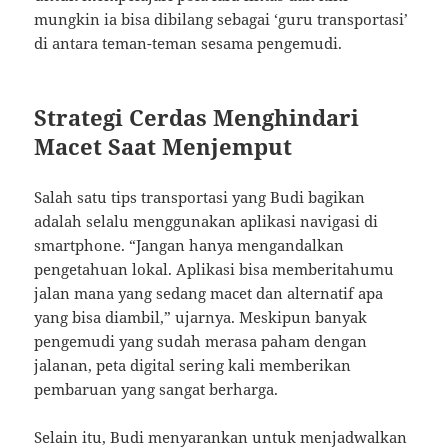
mungkin ia bisa dibilang sebagai ‘guru transportasi’
di antara teman-teman sesama pengemudi.
Strategi Cerdas Menghindari
Macet Saat Menjemput
Salah satu tips transportasi yang Budi bagikan
adalah selalu menggunakan aplikasi navigasi di
smartphone. “Jangan hanya mengandalkan
pengetahuan lokal. Aplikasi bisa memberitahumu
jalan mana yang sedang macet dan alternatif apa
yang bisa diambil,” ujarnya. Meskipun banyak
pengemudi yang sudah merasa paham dengan
jalanan, peta digital sering kali memberikan
pembaruan yang sangat berharga.
Selain itu, Budi menyarankan untuk menjadwalkan