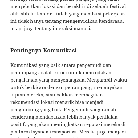
menyebutkan lokasi dan berakhir di sebuah festival
alih-alih ke kantor. Itulah yang membuat pekerjaan
ini tidak hanya tentang mengemudikan kendaraan,
tetapi juga tentang interaksi manusia.
Pentingnya Komunikasi
Komunikasi yang baik antara pengemudi dan
penumpang adalah kunci untuk menciptakan
pengalaman yang menyenangkan. Mengambil waktu
untuk berbicara dengan penumpang, menanyakan
tujuan mereka, atau bahkan membagikan
rekomendasi lokasi menarik bisa menjadi
penghubung yang baik. Pengemudi yang ramah
cenderung mendapatkan lebih banyak penilaian
positif, yang akan meningkatkan reputasi mereka di
platform layanan transportasi. Mereka juga menjadi