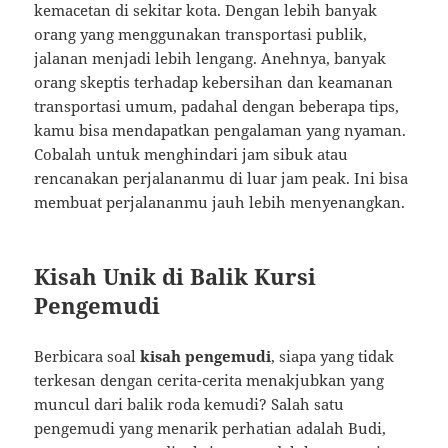
kemacetan di sekitar kota. Dengan lebih banyak
orang yang menggunakan transportasi publik,
jalanan menjadi lebih lengang. Anehnya, banyak
orang skeptis terhadap kebersihan dan keamanan
transportasi umum, padahal dengan beberapa tips,
kamu bisa mendapatkan pengalaman yang nyaman.
Cobalah untuk menghindari jam sibuk atau
rencanakan perjalananmu di luar jam peak. Ini bisa
membuat perjalananmu jauh lebih menyenangkan.
Kisah Unik di Balik Kursi
Pengemudi
Berbicara soal
kisah pengemudi
, siapa yang tidak
terkesan dengan cerita-cerita menakjubkan yang
muncul dari balik roda kemudi? Salah satu
pengemudi yang menarik perhatian adalah Budi,