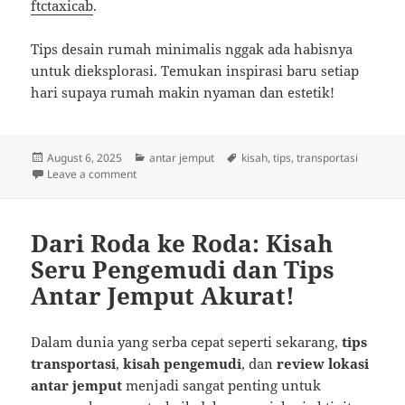
ftctaxicab
.
Tips desain rumah minimalis nggak ada habisnya
untuk dieksplorasi. Temukan inspirasi baru setiap
hari supaya rumah makin nyaman dan estetik!
Posted
Categories
Tags
August 6, 2025
antar jemput
kisah
,
tips
,
transportasi
on
on Cerita Seru di Jalan: Tips Transportasi dan Lokasi 
Leave a comment
Dari Roda ke Roda: Kisah
Seru Pengemudi dan Tips
Antar Jemput Akurat!
Dalam dunia yang serba cepat seperti sekarang,
tips
transportasi
,
kisah pengemudi
, dan
review lokasi
antar jemput
menjadi sangat penting untuk