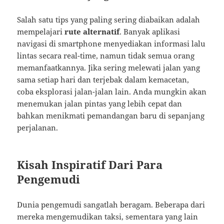
Salah satu tips yang paling sering diabaikan adalah
mempelajari
rute alternatif
. Banyak aplikasi
navigasi di smartphone menyediakan informasi lalu
lintas secara real-time, namun tidak semua orang
memanfaatkannya. Jika sering melewati jalan yang
sama setiap hari dan terjebak dalam kemacetan,
coba eksplorasi jalan-jalan lain. Anda mungkin akan
menemukan jalan pintas yang lebih cepat dan
bahkan menikmati pemandangan baru di sepanjang
perjalanan.
Kisah Inspiratif Dari Para
Pengemudi
Dunia pengemudi sangatlah beragam. Beberapa dari
mereka mengemudikan taksi, sementara yang lain