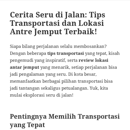
Cerita Seru di Jalan: Tips
Transportasi dan Lokasi
Antre Jemput Terbaik!
Siapa bilang perjalanan selalu membosankan?
Dengan beberapa
tips transportasi
yang tepat, kisah
pengemudi yang inspiratif, serta
review lokasi
antar jemput
yang menarik, setiap perjalanan bisa
jadi pengalaman yang seru. Di kota besar,
memanfaatkan berbagai pilihan transportasi bisa
jadi tantangan sekaligus petualangan. Yuk, kita
mulai eksplorasi seru di jalan!
Pentingnya Memilih Transportasi
yang Tepat