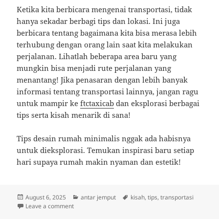
Ketika kita berbicara mengenai transportasi, tidak
hanya sekadar berbagi tips dan lokasi. Ini juga
berbicara tentang bagaimana kita bisa merasa lebih
terhubung dengan orang lain saat kita melakukan
perjalanan. Lihatlah beberapa area baru yang
mungkin bisa menjadi rute perjalanan yang
menantang! Jika penasaran dengan lebih banyak
informasi tentang transportasi lainnya, jangan ragu
untuk mampir ke
ftctaxicab
dan eksplorasi berbagai
tips serta kisah menarik di sana!
Tips desain rumah minimalis nggak ada habisnya
untuk dieksplorasi. Temukan inspirasi baru setiap
hari supaya rumah makin nyaman dan estetik!
Posted
Categories
Tags
August 6, 2025
antar jemput
kisah
,
tips
,
transportasi
on
on Perjalanan Seru: Kisah Pengemudi dan Tips Lokasi 
Leave a comment