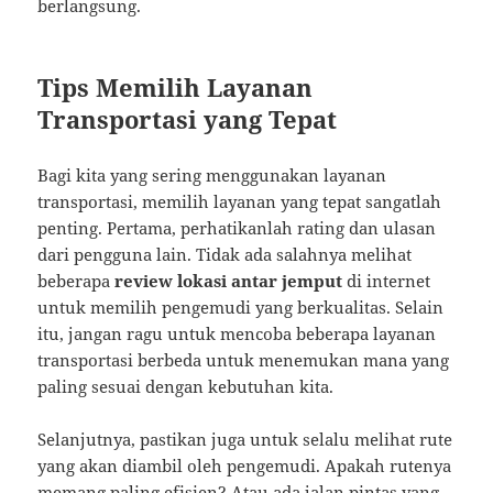
berlangsung.
Tips Memilih Layanan
Transportasi yang Tepat
Bagi kita yang sering menggunakan layanan
transportasi, memilih layanan yang tepat sangatlah
penting. Pertama, perhatikanlah rating dan ulasan
dari pengguna lain. Tidak ada salahnya melihat
beberapa
review lokasi antar jemput
di internet
untuk memilih pengemudi yang berkualitas. Selain
itu, jangan ragu untuk mencoba beberapa layanan
transportasi berbeda untuk menemukan mana yang
paling sesuai dengan kebutuhan kita.
Selanjutnya, pastikan juga untuk selalu melihat rute
yang akan diambil oleh pengemudi. Apakah rutenya
memang paling efisien? Atau ada jalan pintas yang