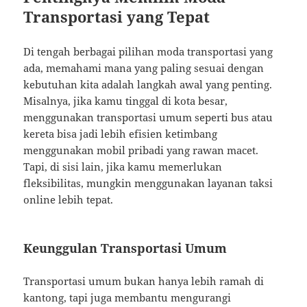
Transportasi yang Tepat
Di tengah berbagai pilihan moda transportasi yang
ada, memahami mana yang paling sesuai dengan
kebutuhan kita adalah langkah awal yang penting.
Misalnya, jika kamu tinggal di kota besar,
menggunakan transportasi umum seperti bus atau
kereta bisa jadi lebih efisien ketimbang
menggunakan mobil pribadi yang rawan macet.
Tapi, di sisi lain, jika kamu memerlukan
fleksibilitas, mungkin menggunakan layanan taksi
online lebih tepat.
Keunggulan Transportasi Umum
Transportasi umum bukan hanya lebih ramah di
kantong, tapi juga membantu mengurangi