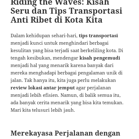
Riding the Waves: Kisah
Seru dan Tips Transportasi
Anti Ribet di Kota Kita
Dalam kehidupan sehari-hari,
tips transportasi
menjadi kunci untuk menghindari berbagai
kesulitan yang bisa terjadi saat berkeliling kota. Di
tengah kesibukan, mendengar
kisah pengemudi
menjadi hal yang menarik karena banyak dari
mereka menghadapi berbagai pengalaman unik di
jalan. Tak hanya itu, kita juga perlu melakukan
review lokasi antar jemput
agar perjalanan
menjadi lebih efisien. Namun, di balik semua itu,
ada banyak cerita menarik yang bisa kita temukan.
Mari kita telusuri lebih jauh.
Merekayasa Perjalanan dengan