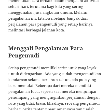
menemukan cara terbaik dalam menjalani aktivitas
sehari-hari, terutama bagi kita yang sering
menggunakan jasa angkutan umum. Melalui
pengalaman ini, kita bisa belajar banyak dari
perjalanan para pengemudi yang setiap harinya
melintasi berbagai jalanan kota.
Menggali Pengalaman Para
Pengemudi
Setiap pengemudi memiliki cerita unik yang layak
untuk didengarkan. Ada yang sudah mengemudikan
kendaraan selama bertahun-tahun, ada pula yang
baru memulai. Beberapa dari mereka memiliki
pengalaman lucu, seperti saat mereka menjumpai
penumpang yang menginginkan perjalanan dengan
rute yang tidak biasa. Misalnya, seorang pengemudi
berbagi cerita tentang penumpangnya yang salah