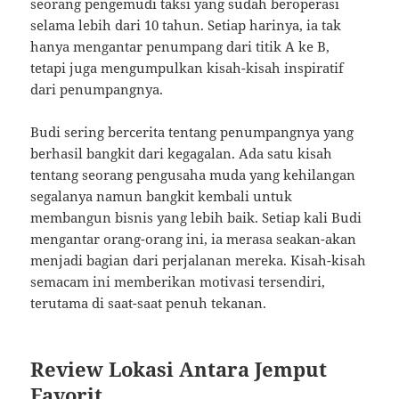
seorang pengemudi taksi yang sudah beroperasi
selama lebih dari 10 tahun. Setiap harinya, ia tak
hanya mengantar penumpang dari titik A ke B,
tetapi juga mengumpulkan kisah-kisah inspiratif
dari penumpangnya.
Budi sering bercerita tentang penumpangnya yang
berhasil bangkit dari kegagalan. Ada satu kisah
tentang seorang pengusaha muda yang kehilangan
segalanya namun bangkit kembali untuk
membangun bisnis yang lebih baik. Setiap kali Budi
mengantar orang-orang ini, ia merasa seakan-akan
menjadi bagian dari perjalanan mereka. Kisah-kisah
semacam ini memberikan motivasi tersendiri,
terutama di saat-saat penuh tekanan.
Review Lokasi Antara Jemput
Favorit