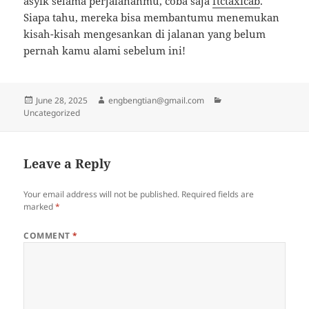
asyik selama perjalananmu, coba saja
ftctaxicab
.
Siapa tahu, mereka bisa membantumu menemukan
kisah-kisah mengesankan di jalanan yang belum
pernah kamu alami sebelum ini!
Posted
Author
Categories
June 28, 2025
engbengtian@gmail.com
on
Uncategorized
Leave a Reply
Your email address will not be published.
Required fields are
marked
*
COMMENT
*